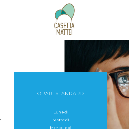
ORARI STANDARD
Lunedì
A
Martedì
Mercoledì