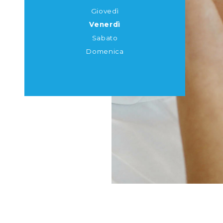
Giovedì
Venerdì
Sabato
Domenica