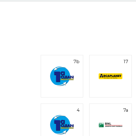
7b
17
4
7a