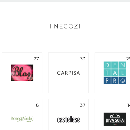
I NEGOZI
27
33
2
8
37
1