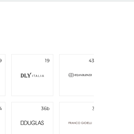
9
19
43b
4
36b
34